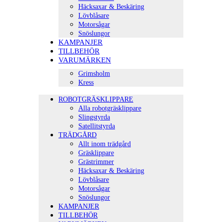
Häcksaxar & Beskäring
Lövblåsare
Motorsågar
Snöslungor
KAMPANJER
TILLBEHÖR
VARUMÄRKEN
Grimsholm
Kress
ROBOTGRÄSKLIPPARE
Alla robotgräsklippare
Slingstyrda
Satellitstyrda
TRÄDGÅRD
Allt inom trädgård
Gräsklippare
Grästrimmer
Häcksaxar & Beskäring
Lövblåsare
Motorsågar
Snöslungor
KAMPANJER
TILLBEHÖR