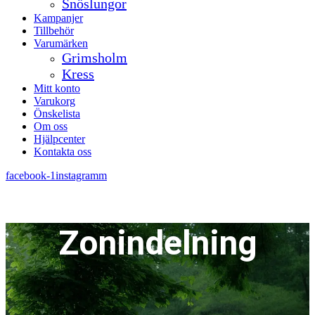
Snöslungor
Kampanjer
Tillbehör
Varumärken
Grimsholm
Kress
Mitt konto
Varukorg
Önskelista
Om oss
Hjälpcenter
Kontakta oss
facebook-1
instagramm
Zonindelning