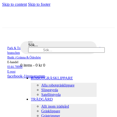
Skip to content
Skip to footer
Sök...
Park & Trädgårdsmaskiner är en del av Elektro-Pär, med 80 års erfarenhet i
branschen
Butik i Gränna & Ödeshög
E-handel
0 items
-
0 kr
0
0144-78999
E-post
facebook-1
instagramm
ROBOTGRÄSKLIPPARE
Alla robotgräsklippare
Slingstyrda
Satellitstyrda
TRÄDGÅRD
Allt inom trädgård
Gräsklippare
Grästrimmer