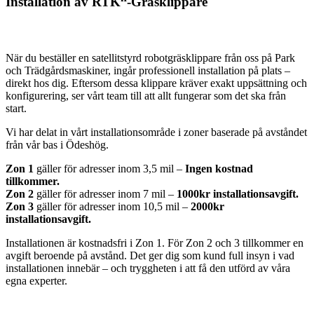
Installation av RTK
-Gräsklippare
När du beställer en satellitstyrd robotgräsklippare från oss på Park
och Trädgårdsmaskiner, ingår professionell installation på plats –
direkt hos dig. Eftersom dessa klippare kräver exakt uppsättning och
konfigurering, ser vårt team till att allt fungerar som det ska från
start.
Vi har delat in vårt installationsområde i zoner baserade på avståndet
från vår bas i Ödeshög.
Zon 1
gäller för adresser inom 3,5 mil –
Ingen kostnad
tillkommer.
Zon 2
gäller för adresser inom 7 mil –
1000kr installationsavgift.
Zon 3
gäller för adresser inom 10,5 mil –
2000kr
installationsavgift.
Installationen är kostnadsfri i Zon 1. För Zon 2 och 3 tillkommer en
avgift beroende på avstånd. Det ger dig som kund full insyn i vad
installationen innebär – och tryggheten i att få den utförd av våra
egna experter.