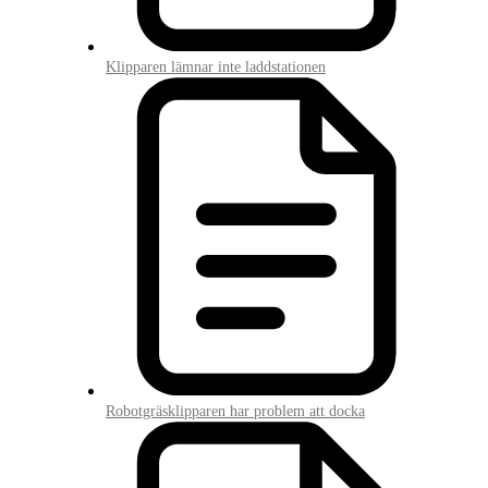
Klipparen lämnar inte laddstationen
Robotgräsklipparen har problem att docka