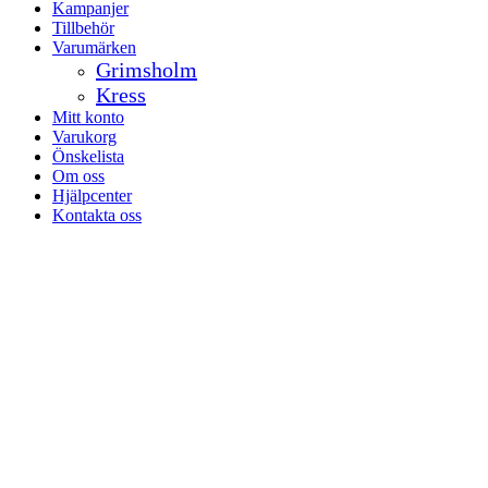
Kampanjer
Tillbehör
Varumärken
Grimsholm
Kress
Mitt konto
Varukorg
Önskelista
Om oss
Hjälpcenter
Kontakta oss
facebook-
instagramm
1