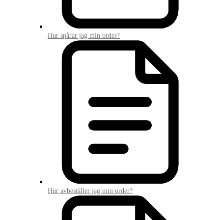
Hur spårar jag min order?
Hur avbeställer jag min order?