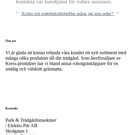
kontakta vår kundtjänst för vidare assistans.
Kvitto och orderbekräftelse
Hur spårar jag min order?
Om oss
Vi är glada att kunna erbjuda våra kunder ett nytt sortiment med
många olika produkter till din trädgård. Som återförsäljare av
Kress-produkter har vi bland annat robotgräsklippare för en
smidig och välskött gräsmatta.
facebook-
instagramm
1
Kontakt
Park & Trädgårdsmaskiner
/ Elektro-Pär AB
Skolgatan 1