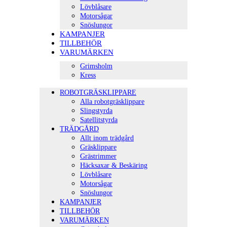
Lövblåsare
Motorsågar
Snöslungor
KAMPANJER
TILLBEHÖR
VARUMÄRKEN
Grimsholm
Kress
ROBOTGRÄSKLIPPARE
Alla robotgräsklippare
Slingstyrda
Satellitstyrda
TRÄDGÅRD
Allt inom trädgård
Gräsklippare
Grästrimmer
Häcksaxar & Beskäring
Lövblåsare
Motorsågar
Snöslungor
KAMPANJER
TILLBEHÖR
VARUMÄRKEN