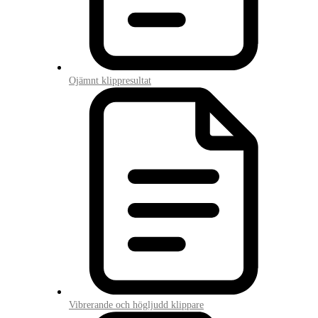
Ojämnt klippresultat
Vibrerande och högljudd klippare