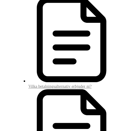
Vilka betalningsalternativ erbjuder ni?