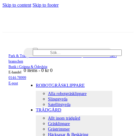
Skip to content
Skip to footer
Sök...
Park & Trädgårdsmaskiner är en del av Elektro-Pär, med 80 års erfarenhet i
branschen
Butik i Gränna & Ödeshög
0 items
-
0 kr
0
E-handel
0144-78999
E-post
ROBOTGRÄSKLIPPARE
facebook-
instagramm
Alla robotgräsklippare
1
Slingstyrda
Satellitstyrda
TRÄDGÅRD
Allt inom trädgård
Gräsklippare
Grästrimmer
Häcksaxar & Beskäring