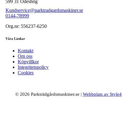
599 31 Ödeshög
Kundservice@parktradgardsmaskiner.se
0144-78999
Org.nr: 556237-6250
Våra Länkar
Kontakt
Om oss
Köpvillkor
Integritetspolicy
Cookies
© 2026 Parkträdgårdsmaskiner.se |
Webbplats av Style4