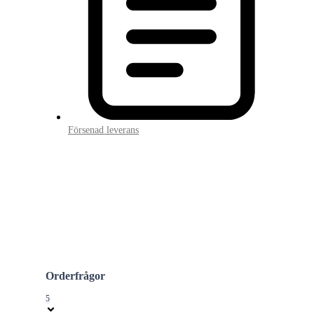
Försenad leverans
Orderfrågor
5