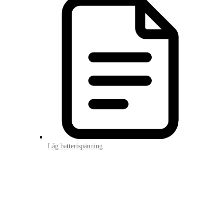
Låg batterispänning