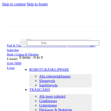
Skip to content
Skip to footer
Sök...
Park & Trädgårdsmaskiner är en del av Elektro-Pär, med 80 års erfarenhet i
branschen
Butik i Gränna & Ödeshög
0 items
-
0 kr
0
E-handel
0144-78999
E-post
ROBOTGRÄSKLIPPARE
facebook-
instagramm
Alla robotgräsklippare
1
Slingstyrda
Satellitstyrda
TRÄDGÅRD
Allt inom trädgård
Gräsklippare
Grästrimmer
Häcksaxar & Beskäring