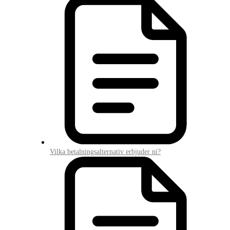
Vilka betalningsalternativ erbjuder ni?