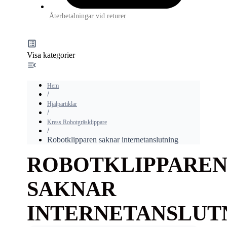
Återbetalningar vid returer
Visa kategorier
Hem
Hjälpartiklar
Kress Robotgräsklippare
Robotklipparen saknar internetanslutning
ROBOTKLIPPARE
SAKNAR
INTERNETANSLUT