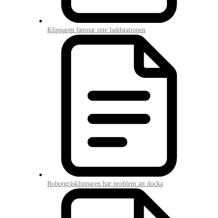
Klipparen lämnar inte laddstationen
Robotgräsklipparen har problem att docka