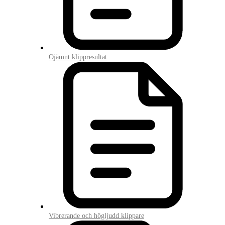
Ojämnt klippresultat
Vibrerande och högljudd klippare