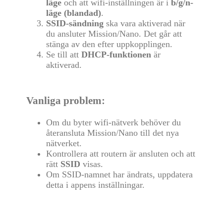
läge
och att wifi-inställningen är i
b/g/n-
läge (blandad)
.
SSID-sändning
ska vara aktiverad när
du ansluter Mission/Nano. Det går att
stänga av den efter uppkopplingen.
Se till att
DHCP-funktionen
är
aktiverad.
Vanliga problem:
Om du byter wifi-nätverk behöver du
återansluta Mission/Nano till det nya
nätverket.
Kontrollera att routern är ansluten och att
rätt
SSID
visas.
Om SSID-namnet har ändrats, uppdatera
detta i appens inställningar.