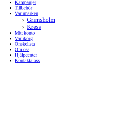
Kampanjer
Tillbehör
Varumärken
Grimsholm
Kress
Mitt konto
Varukorg
Önskelista
Om oss
Hjälpcenter
Kontakta oss
facebook-
instagramm
1