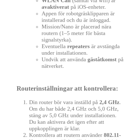
WLAN Call
(samtal via wifi) är
avaktiverat
på iOS-enheter.
Appen för robotgräsklipparen är
installerad och du är inloggad.
Mission/Nano är placerad nära
routern (1–5 meter för bästa
signalstyrka).
Eventuella
repeaters
är avstängda
under installationen.
Undvik att använda
gäståtkomst
på
nätverket.
Routerinställningar att kontrollera:
Din router bör vara inställd på
2,4 GHz
.
Om du har både 2,4 GHz och 5,0 GHz,
stäng av 5,0 GHz under installationen.
Du kan aktivera det igen efter att
uppkopplingen är klar.
Kontrollera att routern använder
802.11-