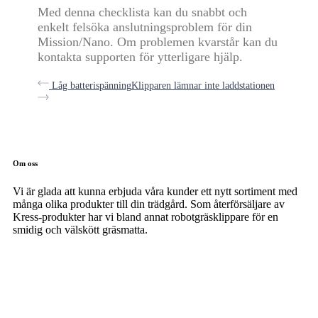
Med denna checklista kan du snabbt och
enkelt felsöka anslutningsproblem för din
Mission/Nano. Om problemen kvarstår kan du
kontakta supporten för ytterligare hjälp.
Låg batterispänning
Klipparen lämnar inte laddstationen
Om oss
Vi är glada att kunna erbjuda våra kunder ett nytt sortiment med
många olika produkter till din trädgård. Som återförsäljare av
Kress-produkter har vi bland annat robotgräsklippare för en
smidig och välskött gräsmatta.
facebook-
instagramm
1