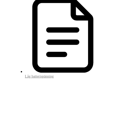
Låg batterispänning