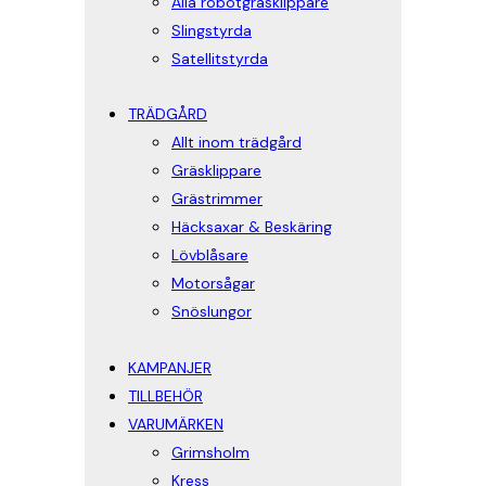
Alla robotgräsklippare
Slingstyrda
Satellitstyrda
TRÄDGÅRD
Allt inom trädgård
Gräsklippare
Grästrimmer
Häcksaxar & Beskäring
Lövblåsare
Motorsågar
Snöslungor
KAMPANJER
TILLBEHÖR
VARUMÄRKEN
Grimsholm
Kress