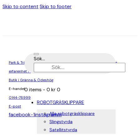
Skip to content
Skip to footer
Sök...
Park & Trädgårdsmaskiner är en del av Elektro-Pär, med 80 års
erfarenhet i branschen
Butik i Gränna & Ödeshög
0 items
-
0 kr
0
E-handel
0144-78999
ROBOTGRÄSKLIPPARE
E-post
Alla robotgräsklippare
facebook-1
instagramm
Slingstyrda
Satellitstyrda