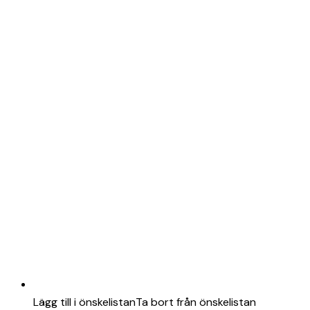
Lägg till i önskelistan
Ta bort från önskelistan