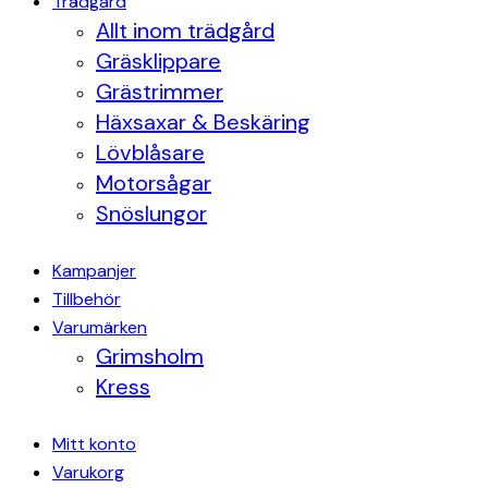
Trädgård
Allt inom trädgård
Gräsklippare
Grästrimmer
Häxsaxar & Beskäring
Lövblåsare
Motorsågar
Snöslungor
Kampanjer
Tillbehör
Varumärken
Grimsholm
Kress
Mitt konto
Varukorg