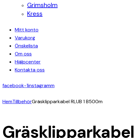
Grimsholm
Kress
Mitt konto
Varukorg
Önskelista
Om oss
Hjälpcenter
Kontakta oss
facebook-1
instagramm
Hem
Tillbehör
Gräsklipparkabel RLUB 1 B500m
Gräsklipparkabel