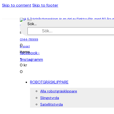
Skip to content
Skip to footer
Park & Trädgårdsmaskiner är en del av Elektro-Pär, med 80 års 
Sök...
Butik i Gränna & Ödeshög
E-handel
0144-78999
0
E-post
items
facebook-
-
1
instagramm
0 kr
0
ROBOTGRÄSKLIPPARE
Alla robotgräsklippare
Slingstyrda
Satellitstyrda