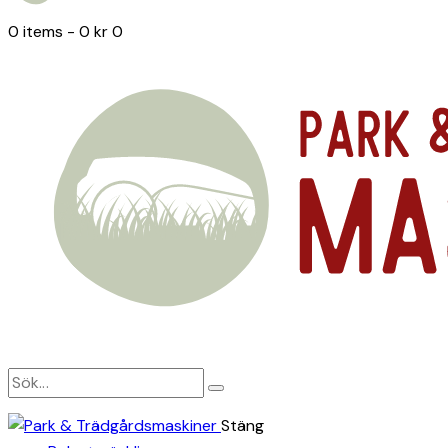
0 items
-
0 kr
0
Stäng