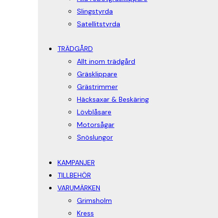
Slingstyrda
Satellitstyrda
TRÄDGÅRD
Allt inom trädgård
Gräsklippare
Grästrimmer
Häcksaxar & Beskäring
Lövblåsare
Motorsågar
Snöslungor
KAMPANJER
TILLBEHÖR
VARUMÄRKEN
Grimsholm
Kress