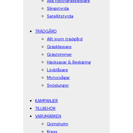
Alla robotgräsklippare
Slingstyrda
Satellitstyrda
TRÄDGÅRD
Allt inom trädgård
Gräsklippare
Grästrimmer
Häcksaxar & Beskäring
Lövblåsare
Motorsågar
Snöslungor
KAMPANJER
TILLBEHÖR
VARUMÄRKEN
Grimsholm
Kress