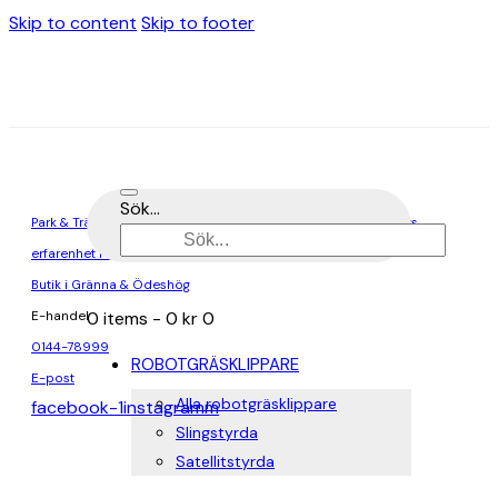
Skip to content
Skip to footer
Sök...
Park & Trädgårdsmaskiner är en del av Elektro-Pär, med 80 års
erfarenhet i branschen
Butik i Gränna & Ödeshög
0 items
-
0 kr
0
E-handel
0144-78999
ROBOTGRÄSKLIPPARE
E-post
Alla robotgräsklippare
facebook-1
instagramm
Slingstyrda
Satellitstyrda