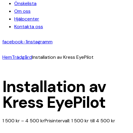
Önskelista
Om oss
Hjälpcenter
Kontakta oss
facebook-1
instagramm
Hem
Trädgård
Installation av Kress EyePilot
Installation av
Kress EyePilot
1 500
kr
–
4 500
kr
Prisintervall: 1 500 kr till 4 500 kr