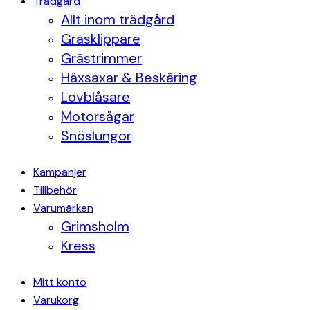
Trädgård
Allt inom trädgård
Gräsklippare
Grästrimmer
Häxsaxar & Beskäring
Lövblåsare
Motorsågar
Snöslungor
Kampanjer
Tillbehör
Varumärken
Grimsholm
Kress
Mitt konto
Varukorg