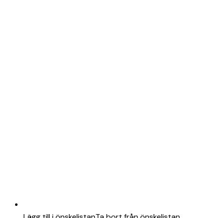
Lägg till i önskelistan
Ta bort från önskelistan