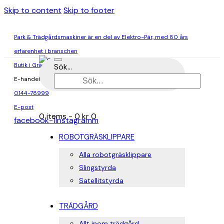
Skip to content
Skip to footer
Park & Trädgårdsmaskiner är en del av Elektro-Pär, med 80 års
erfarenhet i branschen
Butik i Gränna & Ödeshög
Sök...
E-handel
0144-78999
E-post
0 items
-
0 kr
0
facebook-1
instagramm
ROBOTGRÄSKLIPPARE
Alla robotgräsklippare
Slingstyrda
Satellitstyrda
TRÄDGÅRD
Allt inom trädgård