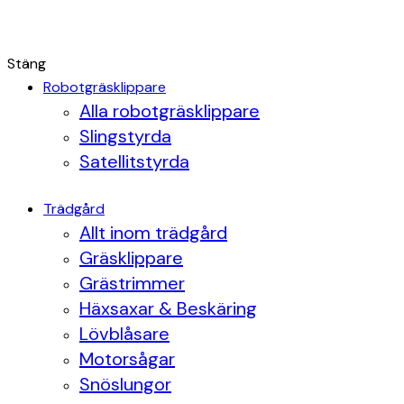
Stäng
Robotgräsklippare
Alla robotgräsklippare
Slingstyrda
Satellitstyrda
Trädgård
Allt inom trädgård
Gräsklippare
Grästrimmer
Häxsaxar & Beskäring
Lövblåsare
Motorsågar
Snöslungor