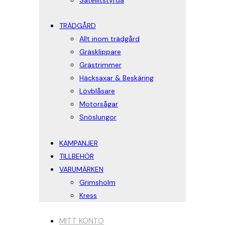
Satellitstyrda
TRÄDGÅRD
Allt inom trädgård
Gräsklippare
Grästrimmer
Häcksaxar & Beskäring
Lövblåsare
Motorsågar
Snöslungor
KAMPANJER
TILLBEHÖR
VARUMÄRKEN
Grimsholm
Kress
MITT KONTO