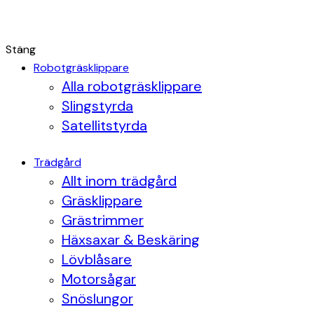
Stäng
Robotgräsklippare
Alla robotgräsklippare
Slingstyrda
Satellitstyrda
Trädgård
Allt inom trädgård
Gräsklippare
Grästrimmer
Häxsaxar & Beskäring
Lövblåsare
Motorsågar
Snöslungor