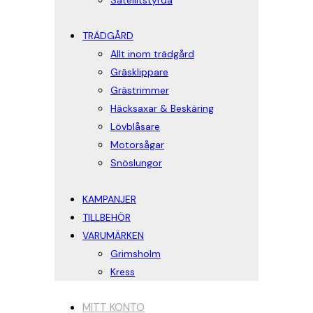
Satellitstyrda
TRÄDGÅRD
Allt inom trädgård
Gräsklippare
Grästrimmer
Häcksaxar & Beskäring
Lövblåsare
Motorsågar
Snöslungor
KAMPANJER
TILLBEHÖR
VARUMÄRKEN
Grimsholm
Kress
MITT KONTO