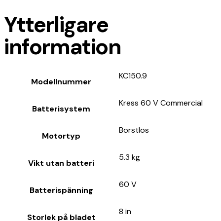
Ytterligare
information
KC150.9
Modellnummer
Kress 60 V Commercial
Batterisystem
Borstlös
Motortyp
5.3 kg
Vikt utan batteri
60 V
Batterispänning
8 in
Storlek på bladet