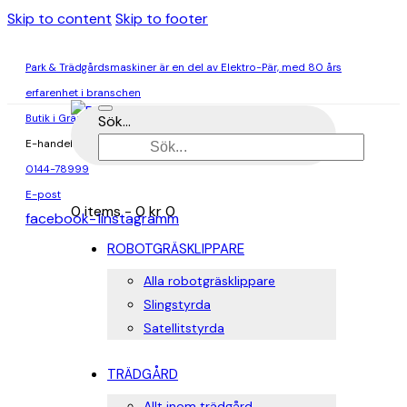
Skip to content
Skip to footer
Park & Trädgårdsmaskiner är en del av Elektro-Pär, med 80 års
erfarenhet i branschen
Butik i Gränna & Ödeshög
Sök...
E-handel
0144-78999
E-post
0 items
-
0 kr
0
facebook-1
instagramm
ROBOTGRÄSKLIPPARE
Alla robotgräsklippare
Slingstyrda
Satellitstyrda
TRÄDGÅRD
Allt inom trädgård