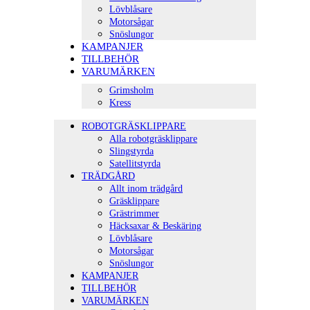
Lövblåsare
Motorsågar
Snöslungor
KAMPANJER
TILLBEHÖR
VARUMÄRKEN
Grimsholm
Kress
ROBOTGRÄSKLIPPARE
Alla robotgräsklippare
Slingstyrda
Satellitstyrda
TRÄDGÅRD
Allt inom trädgård
Gräsklippare
Grästrimmer
Häcksaxar & Beskäring
Lövblåsare
Motorsågar
Snöslungor
KAMPANJER
TILLBEHÖR
VARUMÄRKEN