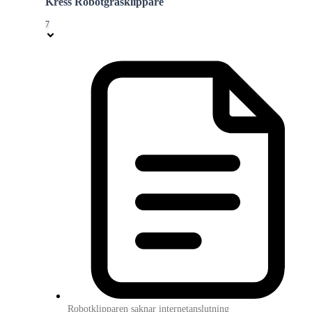
Kress Robotgräsklippare
7
Robotklipparen saknar internetanslutning