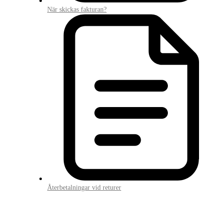
När skickas fakturan?
Återbetalningar vid returer