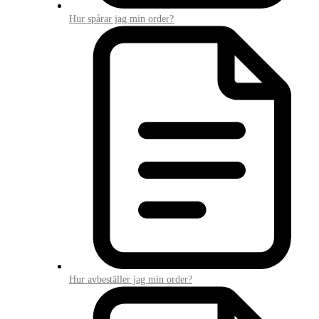
Hur spårar jag min order?
Hur avbeställer jag min order?