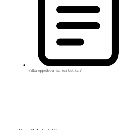
Vilka öppettider har era butiker?