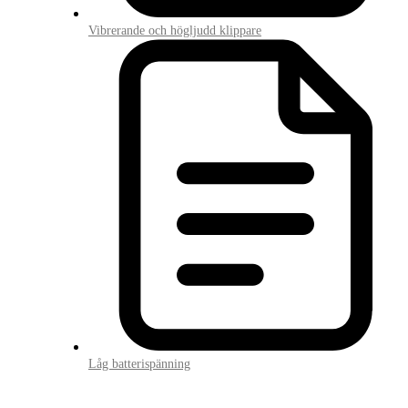
Vibrerande och högljudd klippare
Låg batterispänning