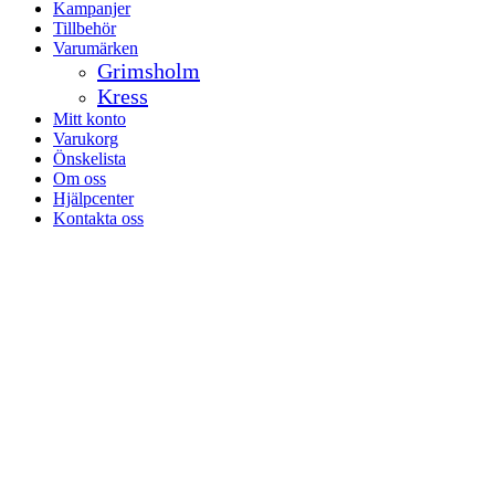
Kampanjer
Tillbehör
Varumärken
Grimsholm
Kress
Mitt konto
Varukorg
Önskelista
Om oss
Hjälpcenter
Kontakta oss
facebook-
instagramm
1