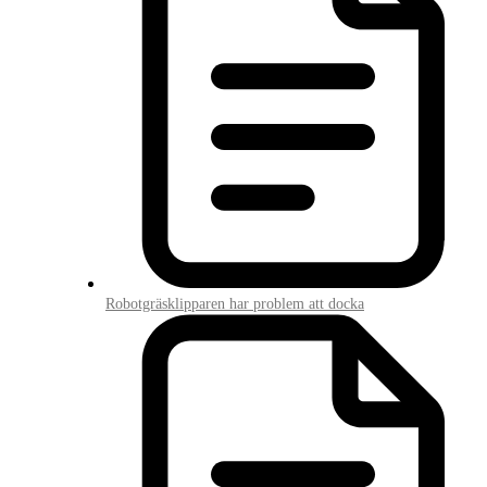
Robotgräsklipparen har problem att docka