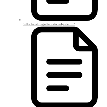
Vilka betalningsalternativ erbjuder ni?