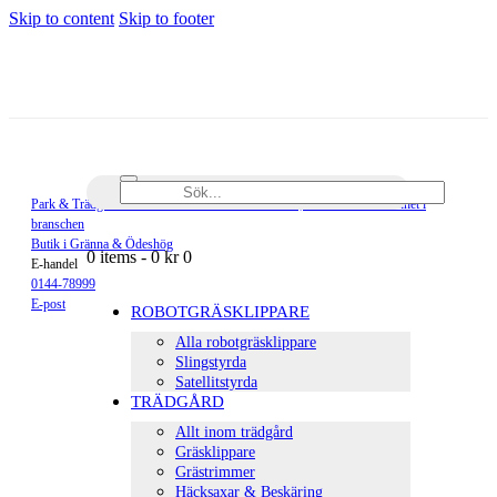
Skip to content
Skip to footer
Sök...
Park & Trädgårdsmaskiner är en del av Elektro-Pär, med 80 års erfarenhet i
branschen
Butik i Gränna & Ödeshög
0 items
-
0 kr
0
E-handel
0144-78999
E-post
ROBOTGRÄSKLIPPARE
facebook-
instagramm
Alla robotgräsklippare
1
Slingstyrda
Satellitstyrda
TRÄDGÅRD
Allt inom trädgård
Gräsklippare
Grästrimmer
Häcksaxar & Beskäring