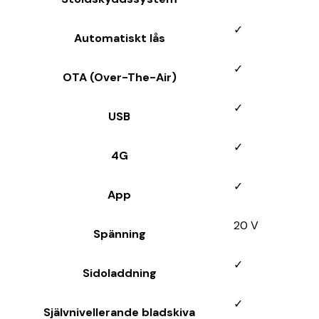
✓
Automatiskt lås
✓
OTA (Over-The-Air)
✓
USB
✓
4G
✓
App
20 V
Spänning
✓
Sidoladdning
✓
Självnivellerande bladskiva