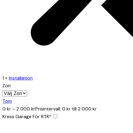
1
×
Installation
Zon
Töm
0
kr
–
2 000
kr
Prisintervall: 0 kr till 2 000 kr
Kress Garage För RTKⁿ