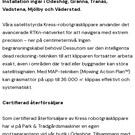
Installation ingår i Ödeshög, Gränna, Tranås,
Vadstena, Mjölby och Väderstad.
Våra satelitstyrda Kress-robotgräsklippare använder det
avancerade RTKn-nätverket för att navigera med extrem
precision – ner på centimeternivå. Ingen
begränsningskabel behövs! Dessutom ser den intelligenta
dead reckoning-tekniken till att klipparen fortsätter arbeta
exakt, även i områden där träd eller byggnader kan störa
satellitsignalen. Med MAP-tekniken (Mowing Action Plan™)
kan gräsmattor på upp till 36 000 ㎡ klippas effektivt och
systematiskt.
Certifierad återförsäljare
Som certifierad återförsäljare av Kress robotgräsklippare
har vi på Park & Trädgårdsmaskiner en egen
mottagarantenn vid vår butik i Ödeshög. Tillsammans med