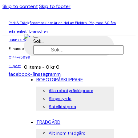
Skip to content
Skip to footer
Park & Trädgårdsmaskiner är en del av Elektro-Pär, med 80 års
erfarenhet i branschen
Butik i Gränna & Ödeshög
Sök...
E-handel
0144-78999
E-post
0 items
-
0 kr
0
facebook-1
instagramm
ROBOTGRÄSKLIPPARE
Alla robotgräsklippare
Slingstyrda
Satellitstyrda
TRÄDGÅRD
Allt inom trädgård