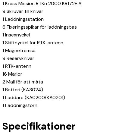
1 Kress Mission RTKn 2000 KR172E.A
9 Skruvar till knivar
1 Laddningsstation
6 Fixeringsspikar för laddningsbas
1 Insexnyckel
1 Skiftnyckel för RTK-antenn
1 Magnetremsa
9 Reservknivar
1 RTK-antenn
16 Märlor
2 Mall för att mäta
1 Batteri (KA3024)
1 Laddare (KA0200/KA0201)
1 Laddningstorn
Specifikationer