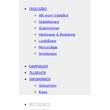
TRÄDGÅRD
Allt inom trädgård
Gräsklippare
Grästrimmer
Häcksaxar & Beskäring
Lövblåsare
Motorsågar
Snöslungor
KAMPANJER
TILLBEHÖR
VARUMÄRKEN
Grimsholm
Kress
MITT KONTO