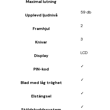
Maximal lutning
59 db
Upplevd ljudnivå
2
Framhjul
3
Knivar
LCD
Display
✓
PIN-kod
✓
Blad med låg tröghet
✓
Elstängsel
✓
Stöldskyddssystem