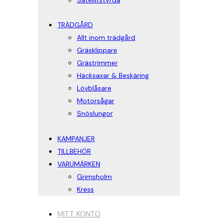
Satellitstyrda
TRÄDGÅRD
Allt inom trädgård
Gräsklippare
Grästrimmer
Häcksaxar & Beskäring
Lövblåsare
Motorsågar
Snöslungor
KAMPANJER
TILLBEHÖR
VARUMÄRKEN
Grimsholm
Kress
MITT KONTO