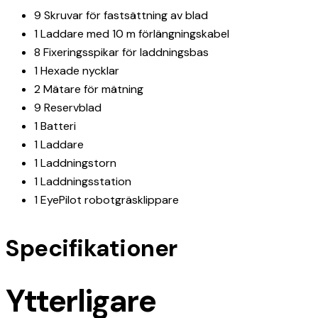
9 Skruvar för fastsättning av blad
1 Laddare med 10 m förlängningskabel
8 Fixeringsspikar för laddningsbas
1 Hexade nycklar
2 Mätare för mätning
9 Reservblad
1 Batteri
1 Laddare
1 Laddningstorn
1 Laddningsstation
1 EyePilot robotgräsklippare
Specifikationer
Ytterligare