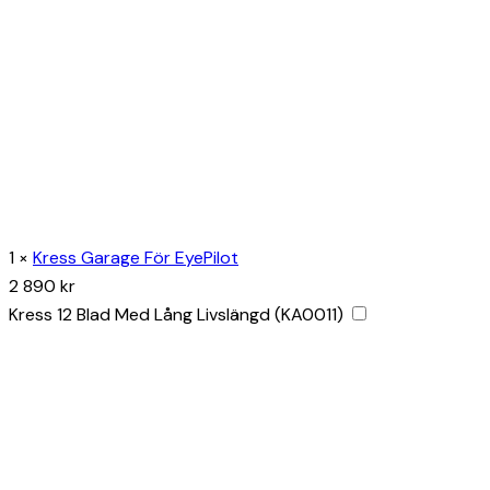
1
×
Kress Garage För EyePilot
2 890
kr
Kress 12 Blad Med Lång Livslängd (KA0011)