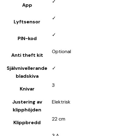
✓
App
✓
Lyftsensor
✓
PIN-kod
Optional
Anti theft kit
Självnivellerande
✓
bladskiva
3
Knivar
Justering av
Elektrisk
klipphöjden
22 cm
Klippbredd
3 A