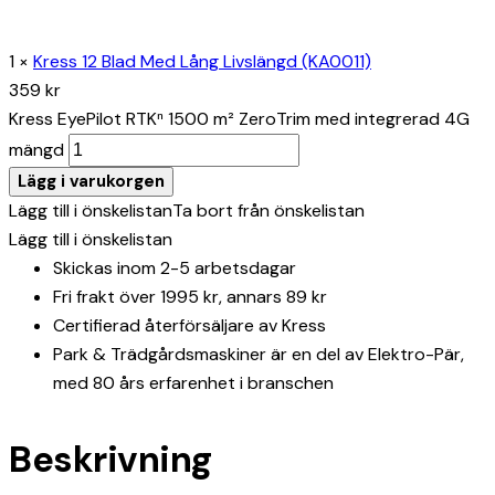
1
×
Kress 12 Blad Med Lång Livslängd (KA0011)
359
kr
Kress EyePilot RTKⁿ 1500 m² ZeroTrim med integrerad 4G
mängd
Lägg i varukorgen
Lägg till i önskelistan
Ta bort från önskelistan
Lägg till i önskelistan
Skickas inom 2-5 arbetsdagar
Fri frakt över 1995 kr, annars 89 kr
Certifierad återförsäljare av Kress
Park & Trädgårdsmaskiner är en del av Elektro-Pär,
med 80 års erfarenhet i branschen
Beskrivning