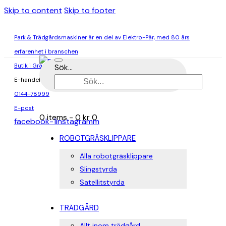
Skip to content
Skip to footer
Park & Trädgårdsmaskiner är en del av Elektro-Pär, med 80 års
erfarenhet i branschen
Butik i Gränna & Ödeshög
Sök...
E-handel
0144-78999
E-post
0 items
-
0 kr
0
facebook-1
instagramm
ROBOTGRÄSKLIPPARE
Alla robotgräsklippare
Slingstyrda
Satellitstyrda
TRÄDGÅRD
Allt inom trädgård