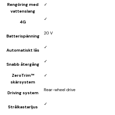
Rengöring med
✓
vattenslang
✓
4G
20 V
Batterispänning
✓
Automatiskt lås
✓
Snabb återgång
ZeroTrim™
✓
skärsystem
Rear-wheel drive
Driving system
✓
Strålkastarljus