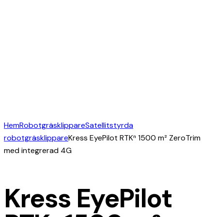
Hem
Robotgräsklippare
Satellitstyrda
robotgräsklippare
Kress EyePilot RTKⁿ 1500 m² ZeroTrim
med integrerad 4G
Kress EyePilot