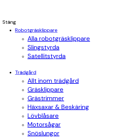
Stäng
Robotgräsklippare
Alla robotgräsklippare
Slingstyrda
Satellitstyrda
Trädgård
Allt inom trädgård
Gräsklippare
Grästrimmer
Häxsaxar & Beskäring
Lövblåsare
Motorsågar
Snöslungor