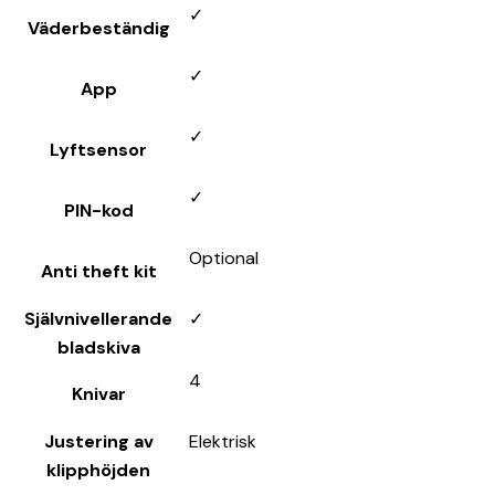
✓
Väderbeständig
✓
App
✓
Lyftsensor
✓
PIN-kod
Optional
Anti theft kit
Självnivellerande
✓
bladskiva
4
Knivar
Justering av
Elektrisk
klipphöjden