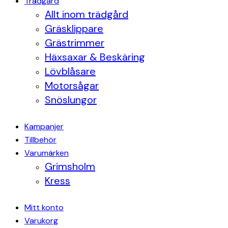
Trädgård
Allt inom trädgård
Gräsklippare
Grästrimmer
Häxsaxar & Beskäring
Lövblåsare
Motorsågar
Snöslungor
Kampanjer
Tillbehör
Varumärken
Grimsholm
Kress
Mitt konto
Varukorg