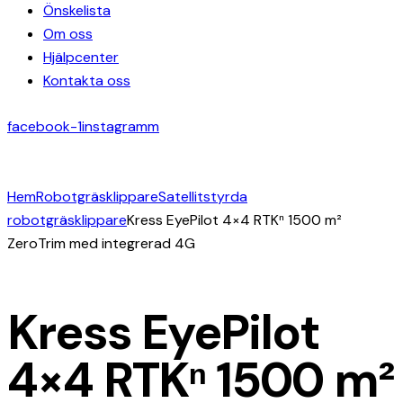
Önskelista
Om oss
Hjälpcenter
Kontakta oss
facebook-1
instagramm
Hem
Robotgräsklippare
Satellitstyrda
robotgräsklippare
Kress EyePilot 4×4 RTKⁿ 1500 m²
ZeroTrim med integrerad 4G
Kress EyePilot
4×4 RTKⁿ 1500 m²