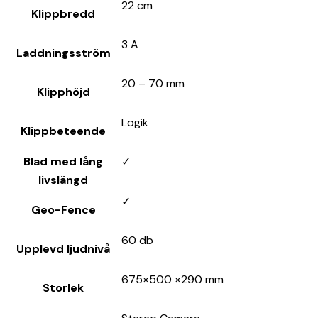
22 cm
Klippbredd
3 A
Laddningsström
20 – 70 mm
Klipphöjd
Logik
Klippbeteende
Blad med lång
✓
livslängd
✓
Geo-Fence
60 db
Upplevd ljudnivå
675×500 ×290 mm
Storlek