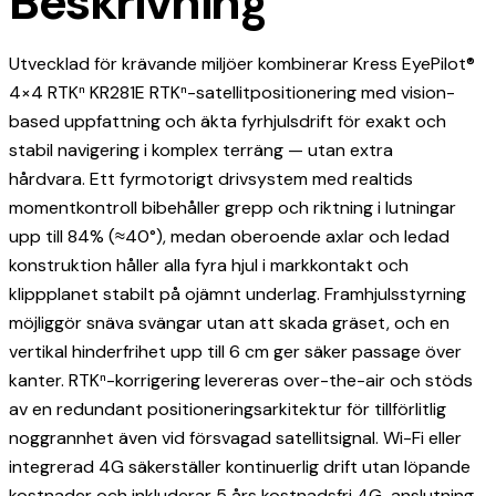
Beskrivning
Utvecklad för krävande miljöer kombinerar Kress EyePilot®
4×4 RTKⁿ KR281E RTKⁿ-satellitpositionering med vision-
based uppfattning och äkta fyrhjulsdrift för exakt och
stabil navigering i komplex terräng — utan extra
hårdvara. Ett fyrmotorigt drivsystem med realtids
momentkontroll bibehåller grepp och riktning i lutningar
upp till 84% (≈40°), medan oberoende axlar och ledad
konstruktion håller alla fyra hjul i markkontakt och
klippplanet stabilt på ojämnt underlag. Framhjulsstyrning
möjliggör snäva svängar utan att skada gräset, och en
vertikal hinderfrihet upp till 6 cm ger säker passage över
kanter. RTKⁿ-korrigering levereras over-the-air och stöds
av en redundant positioneringsarkitektur för tillförlitlig
noggrannhet även vid försvagad satellitsignal. Wi-Fi eller
integrerad 4G säkerställer kontinuerlig drift utan löpande
kostnader och inkluderar 5 års kostnadsfri 4G-anslutning.