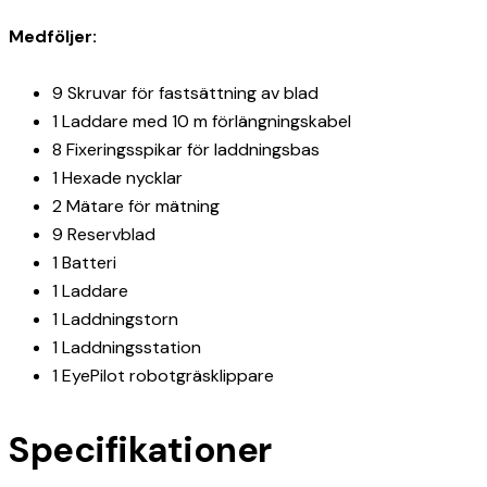
Medföljer:
9 Skruvar för fastsättning av blad
1 Laddare med 10 m förlängningskabel
8 Fixeringsspikar för laddningsbas
1 Hexade nycklar
2 Mätare för mätning
9 Reservblad
1 Batteri
1 Laddare
1 Laddningstorn
1 Laddningsstation
1 EyePilot robotgräsklippare
Specifikationer