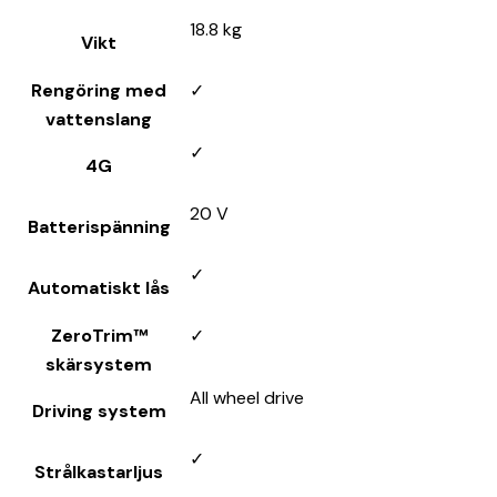
18.8 kg
Vikt
Rengöring med
✓
vattenslang
✓
4G
20 V
Batterispänning
✓
Automatiskt lås
ZeroTrim™
✓
skärsystem
All wheel drive
Driving system
✓
Strålkastarljus