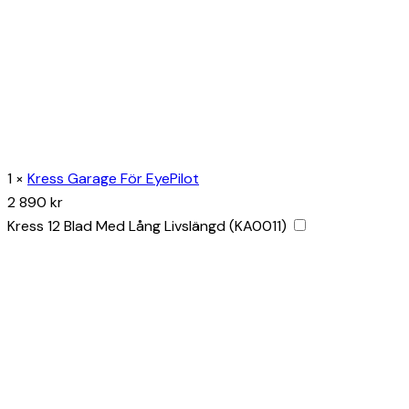
1
×
Kress Garage För EyePilot
2 890
kr
Kress 12 Blad Med Lång Livslängd (KA0011)