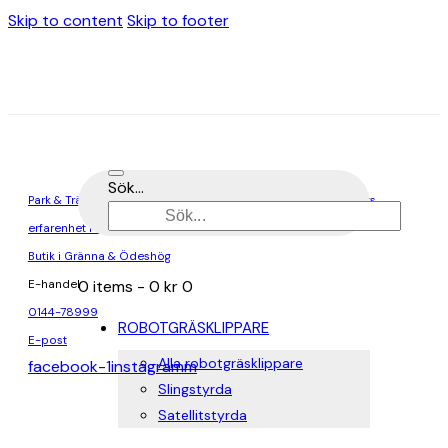
Skip to content
Skip to footer
Sök...
Park & Trädgårdsmaskiner är en del av Elektro-Pär, med 80 års
erfarenhet i branschen
Butik i Gränna & Ödeshög
0 items
-
0 kr
0
E-handel
0144-78999
ROBOTGRÄSKLIPPARE
E-post
Alla robotgräsklippare
facebook-1
instagramm
Slingstyrda
Satellitstyrda