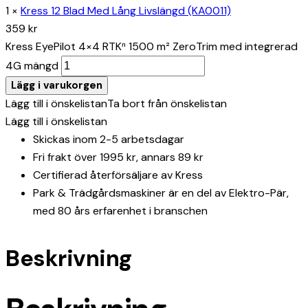
1
×
Kress 12 Blad Med Lång Livslängd (KA0011)
359
kr
Kress EyePilot 4×4 RTKⁿ 1500 m² ZeroTrim med integrerad
4G mängd
Lägg i varukorgen
Lägg till i önskelistan
Ta bort från önskelistan
Lägg till i önskelistan
Skickas inom 2-5 arbetsdagar
Fri frakt över 1995 kr, annars 89 kr
Certifierad återförsäljare av Kress
Park & Trädgårdsmaskiner är en del av Elektro-Pär,
med 80 års erfarenhet i branschen
Beskrivning