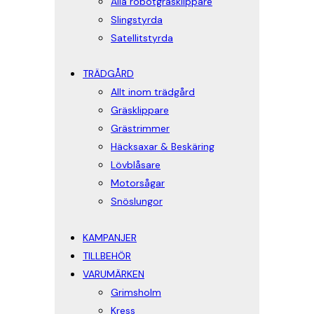
Alla robotgräsklippare
Slingstyrda
Satellitstyrda
TRÄDGÅRD
Allt inom trädgård
Gräsklippare
Grästrimmer
Häcksaxar & Beskäring
Lövblåsare
Motorsågar
Snöslungor
KAMPANJER
TILLBEHÖR
VARUMÄRKEN
Grimsholm
Kress