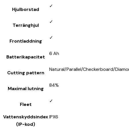
✓
Hjulborstad
✓
Terränghjul
✓
Frontladdning
6 Ah
Batterikapacitet
Natural/Parallel/Checkerboard/Diam
Cutting pattern
84%
Maximal lutning
✓
Fleet
Vattenskyddsindex
IPX6
(IP-kod)