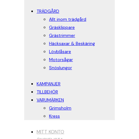
TRÄDGÅRD
Allt inom trädgård
Gräsklippare
Grästrimmer
Häcksaxar & Beskäring
Lövblåsare
Motorsågar
Snöslungor
KAMPANJER
TILLBEHÖR
VARUMÄRKEN
Grimsholm
Kress
MITT KONTO