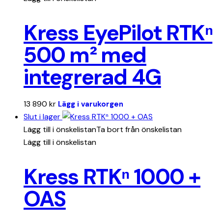
Kress EyePilot RTKⁿ
500 m² med
integrerad 4G
13 890
kr
Lägg i varukorgen
Slut i lager
Lägg till i önskelistan
Ta bort från önskelistan
Lägg till i önskelistan
Kress RTKⁿ 1000 +
OAS