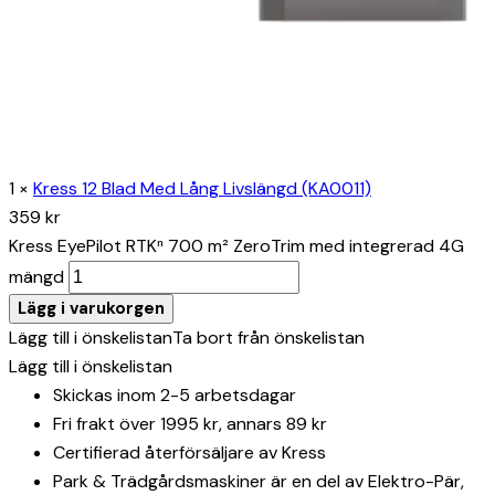
1
×
Kress 12 Blad Med Lång Livslängd (KA0011)
359
kr
Kress EyePilot RTKⁿ 700 m² ZeroTrim med integrerad 4G
mängd
Lägg i varukorgen
Lägg till i önskelistan
Ta bort från önskelistan
Lägg till i önskelistan
Skickas inom 2-5 arbetsdagar
Fri frakt över 1995 kr, annars 89 kr
Certifierad återförsäljare av Kress
Park & Trädgårdsmaskiner är en del av Elektro-Pär,