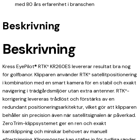
med 80 års erfarenhet i branschen
Beskrivning
Beskrivning
Kress EyePilot® RTKⁿ KR260ES levererar resultat bra nog
för golfbanor. Klipparen använder RTKⁿ satellitpositionering
i kombination med en smart kamera för en stabil och exakt
navigering i trädgårdsmiljöer utan extra antenner. RTKⁿ-
korrigering levereras trådlöst och förstärks av en
redundant positioneringsarkitektur, vilket gör att klipparen
behåller sin precision även när satellitsignalen är påverkad.
ZeroTrim-klippsystemet ger en ren och exakt
kantklippning och minskar behovet av manuell
eftertrimning. Klippmönster kan ställas in för tydliga ränder