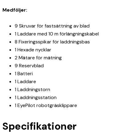
Medföljer:
9 Skruvar för fastsättning av blad
1 Laddare med 10 m förlängningskabel
8 Fixeringsspikar för laddningsbas
1 Hexade nycklar
2 Mätare för mätning
9 Reservblad
1 Batteri
1 Laddare
1 Laddningstorn
1 Laddningsstation
1 EyePilot robotgräsklippare
Specifikationer