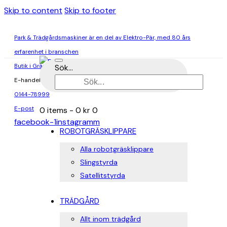
Skip to content
Skip to footer
Park & Trädgårdsmaskiner är en del av Elektro-Pär, med 80 års
erfarenhet i branschen
Butik i Gränna & Ödeshög
Sök...
E-handel
0144-78999
E-post
0 items
-
0 kr
0
facebook-1
instagramm
ROBOTGRÄSKLIPPARE
Alla robotgräsklippare
Slingstyrda
Satellitstyrda
TRÄDGÅRD
Allt inom trädgård