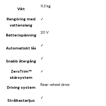
11.3 kg
Vikt
Rengöring med
✓
vattenslang
20 V
Batterispänning
✓
Automatiskt lås
✓
Snabb återgång
ZeroTrim™
✓
skärsystem
Rear-wheel drive
Driving system
✓
Strålkastarljus