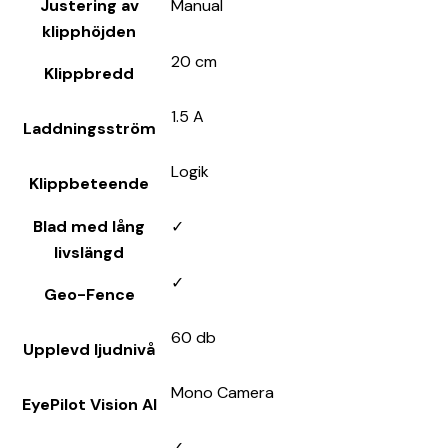
Justering av
Manual
klipphöjden
20 cm
Klippbredd
1.5 A
Laddningsström
Logik
Klippbeteende
Blad med lång
✓
livslängd
✓
Geo-Fence
60 db
Upplevd ljudnivå
Mono Camera
EyePilot Vision AI
✓