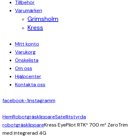
Tillbehör
Varumärken
Grimsholm
Kress
Mitt konto
Varukorg
Önskelista
Om oss
Hjälpcenter
Kontakta oss
facebook-1
instagramm
Hem
Robotgräsklippare
Satellitstyrda
robotgräsklippare
Kress EyePilot RTKⁿ 700 m² ZeroTrim
med integrerad 4G