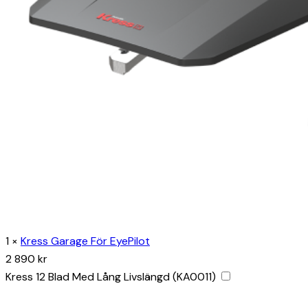
1
×
Kress Garage För EyePilot
2 890
kr
Kress 12 Blad Med Lång Livslängd (KA0011)