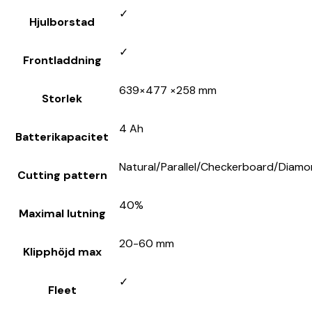
✓
Hjulborstad
✓
Frontladdning
639×477 ×258 mm
Storlek
4 Ah
Batterikapacitet
Natural/Parallel/Checkerboard/Diam
Cutting pattern
40%
Maximal lutning
20-60 mm
Klipphöjd max
✓
Fleet