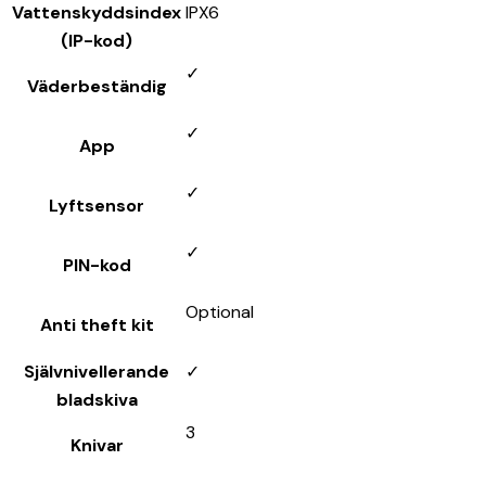
Vattenskyddsindex
IPX6
(IP-kod)
✓
Väderbeständig
✓
App
✓
Lyftsensor
✓
PIN-kod
Optional
Anti theft kit
Självnivellerande
✓
bladskiva
3
Knivar